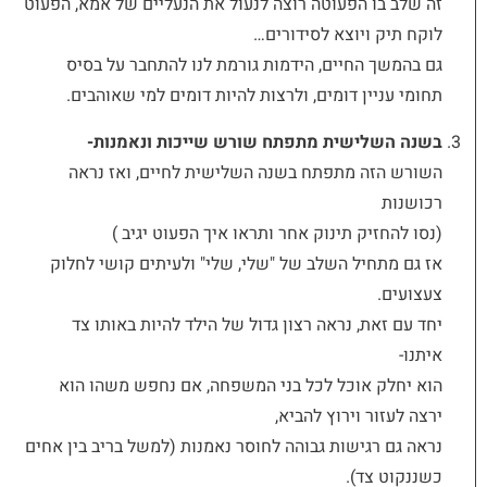
זה שלב בו הפעוטה רוצה לנעול את הנעליים של אמא, הפעוט
לוקח תיק ויוצא לסידורים…
גם בהמשך החיים, הידמות גורמת לנו להתחבר על בסיס
תחומי עניין דומים, ולרצות להיות דומים למי שאוהבים.
בשנה השלישית מתפתח שורש שייכות ונאמנות-
השורש הזה מתפתח בשנה השלישית לחיים, ואז נראה
רכושנות
(נסו להחזיק תינוק אחר ותראו איך הפעוט יגיב
)
אז גם מתחיל השלב של "שלי, שלי" ולעיתים קושי לחלוק
צעצועים.
יחד עם זאת, נראה רצון גדול של הילד להיות באותו צד
איתנו-
הוא יחלק אוכל לכל בני המשפחה, אם נחפש משהו הוא
ירצה לעזור וירוץ להביא,
נראה גם רגישות גבוהה לחוסר נאמנות (למשל בריב בין אחים
כשננקוט צד).