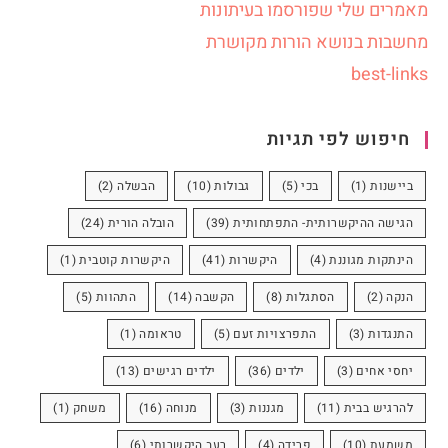
מאמרים שלי שפורסמו בעיתונות
מחשבות בנושא הורות מקושרת
best-links
חיפוש לפי תגיות
ביישנות
(1)
בכי
(5)
גבולות
(10)
הבשלה
(2)
הגישה ההיקשרותית- התפתחותית
(39)
הובלה הורית
(24)
הינתקות מגוננת
(4)
היקשרות
(41)
היקשרות קוטבית
(1)
הנקה
(2)
הסתגלות
(8)
הקשבה
(14)
התהוות
(5)
התנגדות
(3)
התפרצויות זעם
(5)
טראומה
(1)
יחסי אחים
(3)
ילדים
(36)
ילדים רגישים
(13)
להרגיש בבית
(11)
מגננות
(3)
מנוחה
(16)
משחק
(1)
משמעת
(10)
פרידה
(4)
רעב היקשרותי
(6)