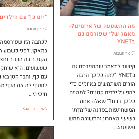
"יום כן" עם הילדים!
מה ההשפעה של איומים?-
אין תגובות
מאמר שלי שפורסם גם
בYNET
לכתבה הזו שפורסמה 
במאקו. לפני כשבוע ה
אין תגובות
הקטנה בת השנה וחצי 
קישור למאמר שהתפרסם גם
שעשועים. היא שיחקה
בYNET "למה כל כך הרבה
עם כף, וחבר קטן בא ו
הורים משתמשים באיומים כדי
לחטוף לה את הכף מה
להפעיל ילדים קטנים? למה זה
חיכיתי…
כל כך רווח?" שאלה אחת
המשתתפות בסדנה שלימדתי
להמשך קריאה
בשישי האחרון.והתשובה ממש
פשוטה:…