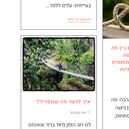
בעייתית- עלינו ללמד…
להמשך קריאה
בין מה
שה
חותית
יות
רבה- מה
איך לגשר מה שמפריד?
ן גישה
אין תגובות
תחות,
לנו רוב הזמן מאד ברור שאנחנו