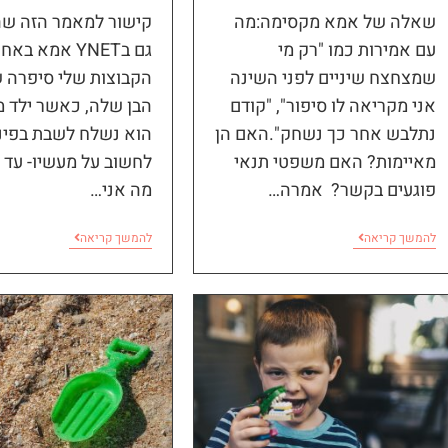
שאלה של אמא מקסימה:מה
קישור למאמר הזה ש
עם אמירות כמו "רק מי
גם בYNET אמא בא
שמצחצח שיניים לפני השינה
הקבוצות שלי סיפרה 
אני מקריאה לו סיפור", "קודם
הבן שלה, כאשר ילד מ
נתלבש אחר כך נשחק".האם הן
הוא נשלח לשבת בפינת
מאיימות? האם משפטי תנאי
לחשוב על מעשיו- עד 
פוגעים בקשר? אמרה…
מה אני…
להמשך קריאה
להמשך קריאה