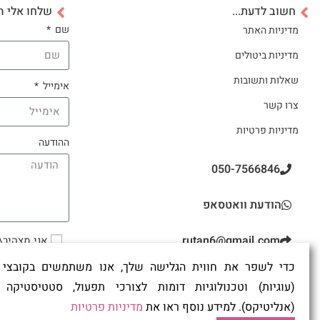
חשוב לדעת...
שלחו אלי ה
שם
מדיניות האתר
מדיניות ביטולים
שאלות ותשובות
אימייל
צרו קשר
מדיניות פרטיות
ההודעה
050-7566846
הודעת וואטסאפ
rutan6@gmail.com
אני מצהיר
ואני מאשר\ת את
כדי לשפר את חווית הגלישה שלך, אנו משתמשים בקובצי 'ק
שתפו
(עוגיות) וטכנולוגיות דומות לצורכי תפעול, סטטיסטיקה ו
(אנליטיקס). למידע נוסף ראו את
מדיניות פרטיות